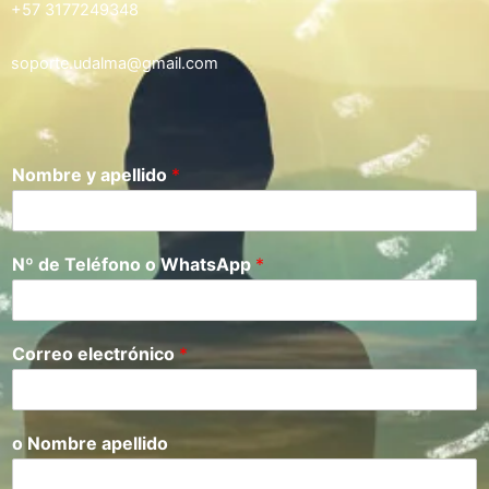
+57 3177249348
soporte.udalma@gmail.com
Nombre y apellido
*
Nº de Teléfono o WhatsApp
*
Correo electrónico
*
o Nombre apellido