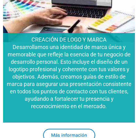
CREACIÓN DE LOGO Y MARCA
Desarrollamos una identidad de marca única y
memorable que refleje la esencia de tu negocio de
desarrollo personal. Esto incluye el diseño de un
logotipo profesional y coherente con tus valores y
objetivos. Además, creamos guías de estilo de
marca para asegurar una presentación consistente
en todos los puntos de contacto con tus clientes,
ayudando a fortalecer tu presencia y
reconocimiento en el mercado.
Más información