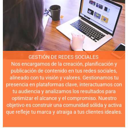
GESTIÓN DE REDES SOCIALES
Nos encargamos de la creación, planificación y
publicación de contenido en tus redes sociales,
alineado con tu visión y valores. Gestionamos tu
presencia en plataformas clave, interactuamos con
tu audiencia y analizamos los resultados para
optimizar el alcance y el compromiso. Nuestro
objetivo es construir una comunidad sólida y activa
que refleje tu marca y atraiga a tus clientes ideales.