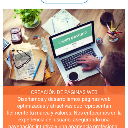
CREACIÓN DE PÁGINAS WEB
Diseñamos y desarrollamos páginas web
optimizadas y atractivas que representan
fielmente tu marca y valores. Nos enfocamos en la
experiencia del usuario, asegurando una
navegación intuitiva y una apariencia profesional.