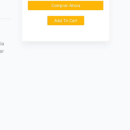
Comprar Ahora
Add To Cart
la
ar