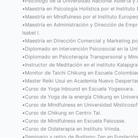
▪️Psicólogo de la Universidad Nacional Abierta y
▪️Maestría en Psicología Holística por el Institut
▪️Maestría en Mindfulness por el Instituto Europe
▪️Maestría en Administración y Dirección de Empr
Isabel l.
▪️Maestría en Dirección Comercial y Marketing por
▪️Diplomado en intervención Psicosocial en la Un
▪️Diplomado en Psicoterapia Transpersonal y Mind
▪️Instructor de Meditación en el instituto Kalapgr
▪️Monitor de Taichi Chikung en Escuela Colombia
▪️Master Reiki Usui en Academia Nuevo Despertar
▪️Curso de Yoga Inbound en Escuela Yogesvara.
▪️Curso de Yoga de la energía Chikung en Univers
▪️Curso de Mindfulness en Universidad Misticosof
▪️Curso de Chikung en Centro Tai.
▪️Curso de Mindfulness en Escuela Palousse.
▪️Curso de Oidaterapia en Instituto Vrinda.
▪️Seminario y retiro de Budismo Zen en Fundación 