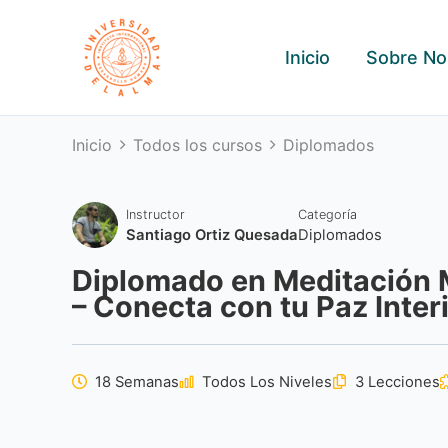
Ir
al
Inicio
Sobre No
contenido
Inicio
Todos los cursos
Diplomados
Instructor
Categoría
Santiago Ortiz Quesada
Diplomados
Diplomado en Meditación M
– Conecta con tu Paz Inter
18 Semanas
Todos Los Niveles
3 Lecciones