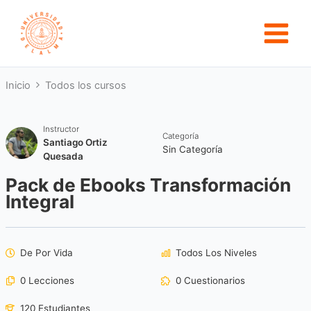
Ir
al
contenido
Inicio
Todos los cursos
Instructor
Categoría
Santiago Ortiz
Sin Categoría
Quesada
Pack de Ebooks Transformación
Integral
De Por Vida
Todos Los Niveles
0 Lecciones
0 Cuestionarios
120 Estudiantes