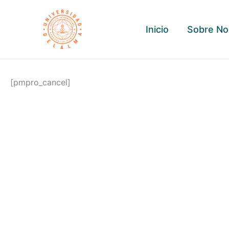
Ir
al
Inicio
Sobre No
contenido
[pmpro_cancel]