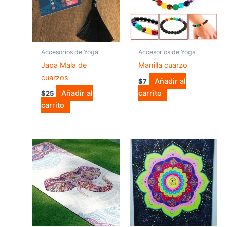
Accesorios de Yoga
Accesorios de Yoga
Japa Mala de
Manilla cuarzo
cuarzos
Añadir al
$
7
Añadir al
carrito
$
25
carrito