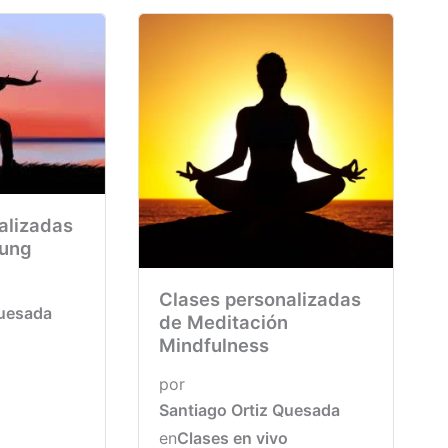
alizadas
kung
Clases personalizadas
Quesada
de Meditación
Mindfulness
por
Santiago Ortiz Quesada
en
Clases en vivo