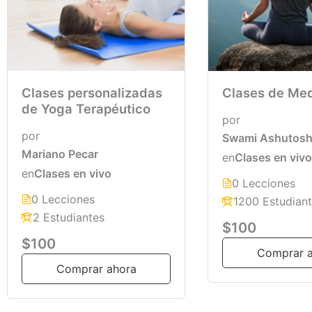
Clases personalizadas
Clases de Med
de Yoga Terapéutico
por
por
Swami Ashutosh 
Mariano Pecar
en
Clases en vivo
en
Clases en vivo
0 Lecciones
0 Lecciones
1200 Estudian
2 Estudiantes
$100
$100
Comprar 
Comprar ahora