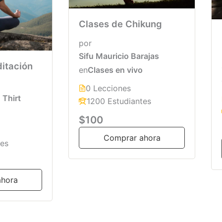
Clases de Chikung
por
Sifu Mauricio Barajas
itación
en
Clases en vivo
0 Lecciones
Thirt
1200 Estudiantes
$100
Comprar ahora
tes
ahora