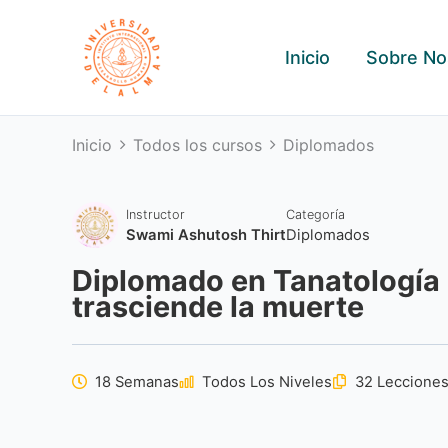
Ir
al
Inicio
Sobre No
contenido
Inicio
Todos los cursos
Diplomados
Instructor
Categoría
Swami Ashutosh Thirt
Diplomados
Diplomado en Tanatología 
trasciende la muerte
18 Semanas
Todos Los Niveles
32 Leccione