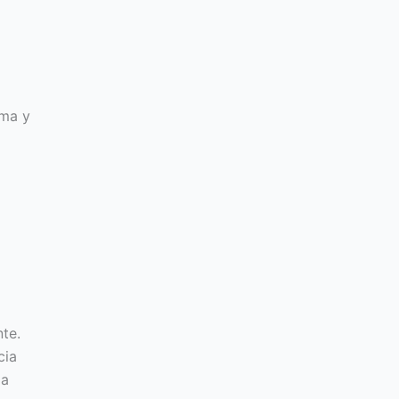
lma y
nte.
cia
ia