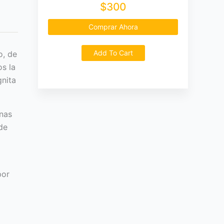
$300
Comprar Ahora
Add To Cart
o, de
os la
gnita
onas
de
por