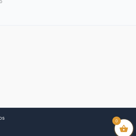
ro
os
0